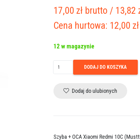
17,00
zł
brutto
/
13,82
Cena hurtowa:
12,00
zł
12 w magazynie
ilość
DODAJ DO KOSZYKA
Szyba
+
OCA
Dodaj do ulubionych
Xiaomi
Redmi
10C
(Musttby)
Szyba + OCA Xiaomi Redmi 10C (Mustt