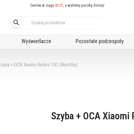
Zamów w ciągu
03:21
, a wyślemy paczkę dzisiaj!
Wyszukiwarka
produktów
Wyświetlacze
Pozostałe podzespoły
Narzędzia do regeneracji
Formy i gumy do regeneracji
Wyposażenie regeneracyjne
zyba + OCA Xiaomi Redmi 10C (Musttby)
Szyba + OCA Xiaomi 