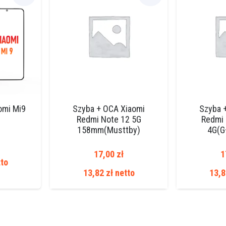
omi Mi9
Szyba + OCA Xiaomi
Szyba 
)
Redmi Note 12 5G
Redmi 
158mm(Musttby)
4G(G
17,00
zł
1
to
13,82
zł
netto
13,