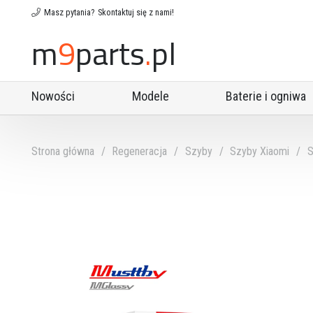
Masz pytania?
Skontaktuj się z nami!
m
9
parts
.
pl
Nowości
Modele
Baterie i ogniwa
Zamienniki Premium X07
Taśmy do naprawy Face ID z lutowaniem
Taśmy indukcji i przycisków
Dotyki i szyby z laminacją
Strona główna
/
Regeneracja
/
Szyby
/
Szyby Xiaomi
/
S