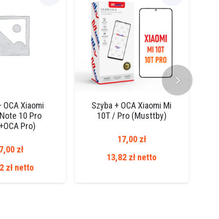
+ OCA Xiaomi
Szyba + OCA Xiaomi Mi
Sz
Note 10 Pro
10T / Pro (Musttby)
+OCA Pro)
17,00
zł
7,00
zł
13,82
zł
netto
82
zł
netto