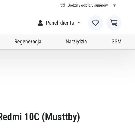
Godziny odbioru kurierów
Panel klienta
Regeneracja
Narzędzia
GSM
Oryginalne kable/Ładowarki
Redmi 10C (Musttby)